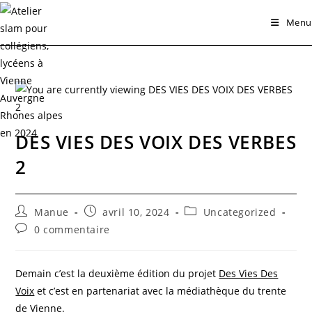
Skip
Menu
to
content
DES VIES DES VOIX DES VERBES
2
Auteur/autrice
Publication
Post
Manue
avril 10, 2024
Uncategorized
de
publiée :
category:
Commentaires
0 commentaire
la
de
publication :
la
publication :
Demain c’est la deuxième édition du projet
Des Vies Des
Voix
et c’est en partenariat avec la médiathèque du trente
de Vienne.