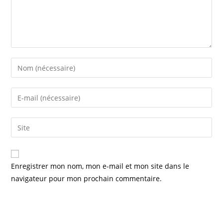
Enter
your
name
Enter
or
your
username
email
Saisir
to
address
l’URL
comment
to
de
comment
votre
Enregistrer mon nom, mon e-mail et mon site dans le
site
navigateur pour mon prochain commentaire.
(facultatif)