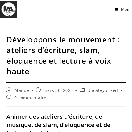
Skip
Menu
to
content
Développons le mouvement :
ateliers d’écriture, slam,
éloquence et lecture à voix
haute
Auteur/autrice
Publication
Post
Manue
mars 30, 2025
Uncategorized
de
publiée :
category:
Commentaires
0 commentaire
la
de
publication :
la
publication :
Animer des ateliers d’écriture, de
musique, de slam, d’éloquence et de