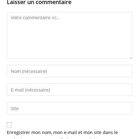
Laisser un commentaire
Comment
Enter
your
name
Enter
or
your
username
email
Saisir
to
address
l’URL
comment
to
de
comment
votre
Enregistrer mon nom, mon e-mail et mon site dans le
site