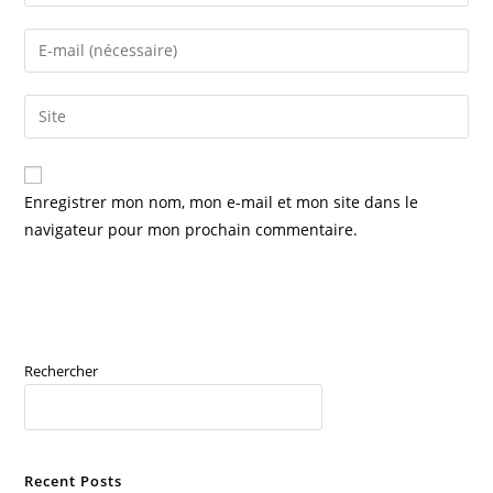
your
name
Enter
or
your
username
email
Saisir
to
address
l’URL
comment
to
de
comment
votre
Enregistrer mon nom, mon e-mail et mon site dans le
site
navigateur pour mon prochain commentaire.
(facultatif)
Rechercher
RECHERCHER
Recent Posts