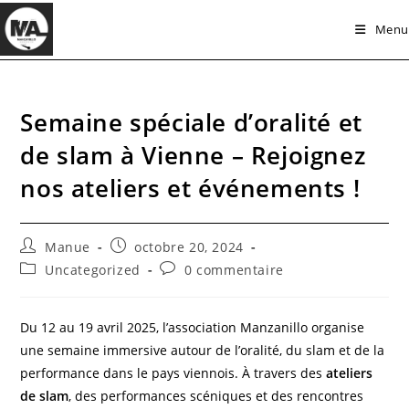
Skip
Menu
to
content
Semaine spéciale d’oralité et
de slam à Vienne – Rejoignez
nos ateliers et événements !
Auteur/autrice
Publication
Manue
octobre 20, 2024
de
publiée :
Post
Commentaires
Uncategorized
0 commentaire
la
category:
de
publication :
la
publication :
Du 12 au 19 avril 2025, l’association Manzanillo organise
une semaine immersive autour de l’oralité, du slam et de la
performance dans le pays viennois. À travers des
ateliers
de slam
, des performances scéniques et des rencontres