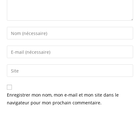
Enter
your
name
Enter
or
your
username
email
Saisir
to
address
l’URL
comment
to
de
comment
votre
Enregistrer mon nom, mon e-mail et mon site dans le
site
navigateur pour mon prochain commentaire.
(facultatif)