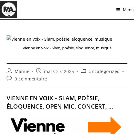
Skip
Menu
to
content
Vienne en voix - Slam, poésie, éloquence, musique
Auteur/autrice
Publication
Post
Manue
mars 27, 2025
Uncategorized
de
publiée :
category:
Commentaires
0 commentaire
la
de
publication :
la
publication :
VIENNE EN VOIX – SLAM, POÉSIE,
ÉLOQUENCE, OPEN MIC, CONCERT, …