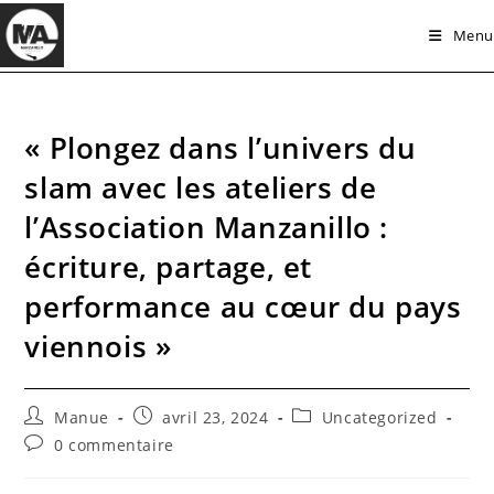
Skip
Menu
to
content
« Plongez dans l’univers du
slam avec les ateliers de
l’Association Manzanillo :
écriture, partage, et
performance au cœur du pays
viennois »
Auteur/autrice
Publication
Post
Manue
avril 23, 2024
Uncategorized
de
publiée :
category:
Commentaires
0 commentaire
la
de
publication :
la