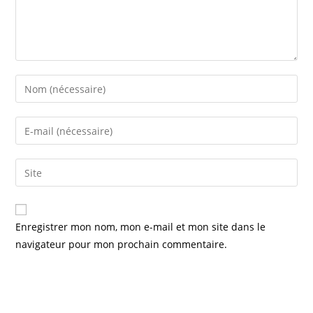
Enter
your
name
Enter
or
your
username
email
Saisir
to
address
l’URL
comment
to
de
comment
votre
Enregistrer mon nom, mon e-mail et mon site dans le
site
navigateur pour mon prochain commentaire.
(facultatif)