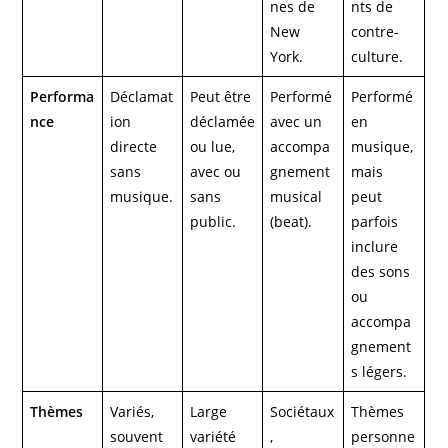
nes de
nts de
New
contre-
York.
culture.
Performa
Déclamat
Peut être
Performé
Performé
nce
ion
déclamée
avec un
en
directe
ou lue,
accompa
musique,
sans
avec ou
gnement
mais
musique.
sans
musical
peut
public.
(beat).
parfois
inclure
des sons
ou
accompa
gnement
s légers.
Thèmes
Variés,
Large
Sociétaux
Thèmes
souvent
variété
,
personne