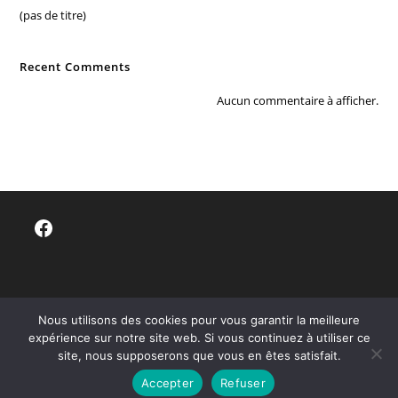
(pas de titre)
Recent Comments
Aucun commentaire à afficher.
Facebook
Nous utilisons des cookies pour vous garantir la meilleure
expérience sur notre site web. Si vous continuez à utiliser ce
site, nous supposerons que vous en êtes satisfait.
Accepter
Refuser
Copyright - WordPress Theme by OceanWP