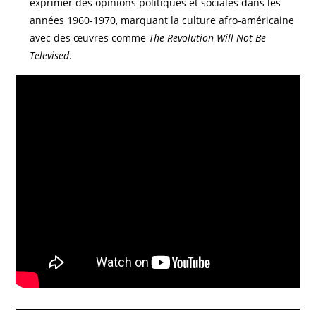
exprimer des opinions politiques et sociales dans les
années 1960-1970, marquant la culture afro-américaine
avec des œuvres comme
The Revolution Will Not Be
Televised
.