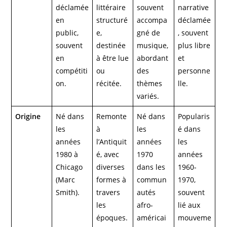
déclamée
littéraire
souvent
narrative
en
structuré
accompa
déclamée
public,
e,
gné de
, souvent
souvent
destinée
musique,
plus libre
en
à être lue
abordant
et
compétiti
ou
des
personne
on.
récitée.
thèmes
lle.
variés.
Origine
Né dans
Remonte
Né dans
Popularis
les
à
les
é dans
années
l’Antiquit
années
les
1980 à
é, avec
1970
années
Chicago
diverses
dans les
1960-
(Marc
formes à
commun
1970,
Smith).
travers
autés
souvent
les
afro-
lié aux
époques.
américai
mouveme