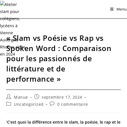
Skip
Menu
to
content
« Slam vs Poésie vs Rap vs
Spoken Word : Comparaison
pour les passionnés de
littérature et de
performance »
Auteur/autrice
Publication
Manue
septembre 17, 2024
de
publiée :
Post
Commentaires
Uncategorized
0 commentaire
la
category:
de
publication :
la
publication :
‘C’est quoi la différence entre le slam, la poésie, le rap et le