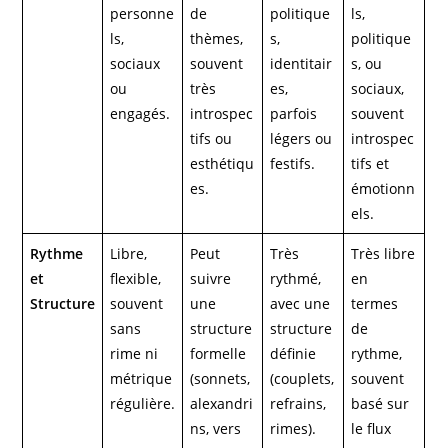
personne
de
politique
ls,
ls,
thèmes,
s,
politique
sociaux
souvent
identitair
s, ou
ou
très
es,
sociaux,
engagés.
introspec
parfois
souvent
tifs ou
légers ou
introspec
esthétiqu
festifs.
tifs et
es.
émotionn
els.
Rythme
Libre,
Peut
Très
Très libre
et
flexible,
suivre
rythmé,
en
Structure
souvent
une
avec une
termes
sans
structure
structure
de
rime ni
formelle
définie
rythme,
métrique
(sonnets,
(couplets,
souvent
régulière.
alexandri
refrains,
basé sur
ns, vers
rimes).
le flux