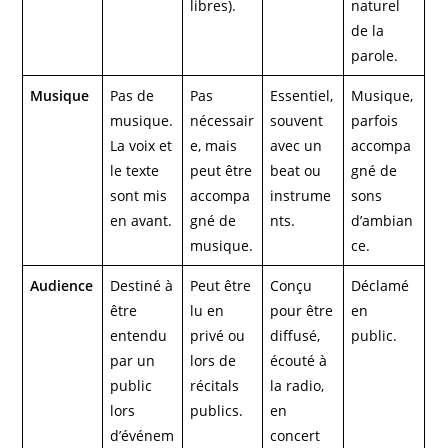
libres).
naturel
de la
parole.
Musique
Pas de
Pas
Essentiel,
Musique,
musique.
nécessair
souvent
parfois
La voix et
e, mais
avec un
accompa
le texte
peut être
beat ou
gné de
sont mis
accompa
instrume
sons
en avant.
gné de
nts.
d’ambian
musique.
ce.
Audience
Destiné à
Peut être
Conçu
Déclamé
être
lu en
pour être
en
entendu
privé ou
diffusé,
public.
par un
lors de
écouté à
public
récitals
la radio,
lors
publics.
en
d’événem
concert