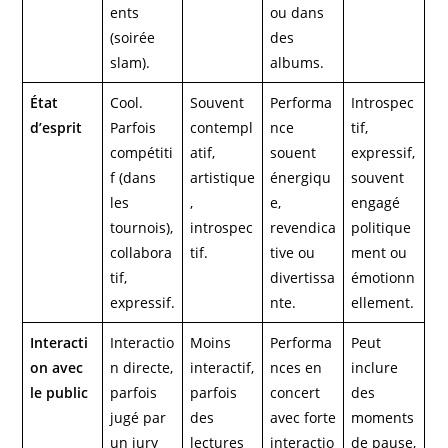
ents
ou dans
(soirée
des
slam).
albums.
État
Cool.
Souvent
Performa
Introspec
d’esprit
Parfois
contempl
nce
tif,
compétiti
atif,
souent
expressif,
f (dans
artistique
énergiqu
souvent
les
,
e,
engagé
tournois),
introspec
revendica
politique
collabora
tif.
tive ou
ment ou
tif,
divertissa
émotionn
expressif.
nte.
ellement.
Interacti
Interactio
Moins
Performa
Peut
on avec
n directe,
interactif,
nces en
inclure
le public
parfois
parfois
concert
des
jugé par
des
avec forte
moments
un jury
lectures
interactio
de pause,