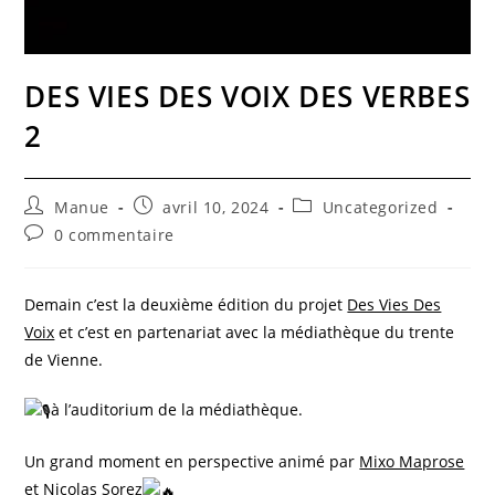
DES VIES DES VOIX DES VERBES
2
Auteur/autrice
Publication
Post
Manue
avril 10, 2024
Uncategorized
de
publiée :
category:
Commentaires
0 commentaire
la
de
publication :
la
publication :
Demain c’est la deuxième édition du projet
Des Vies Des
Voix
et c’est en partenariat avec la médiathèque du trente
de Vienne.
à l’auditorium de la médiathèque.
Un grand moment en perspective animé par
Mixo Maprose
et
Nicolas Sorez